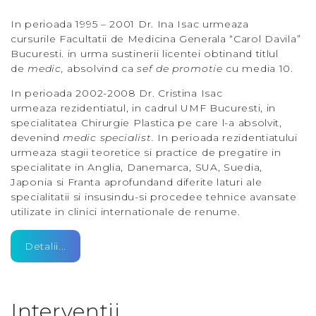
In perioada
1995 – 2001
Dr. Ina Isac urmeaza
cursurile
Facultatii de Medicina Generala “Carol Davila”
Bucuresti
. in urma sustinerii licentei obtinand titlul
de
medic
,
absolvind ca
sef de promotie
cu
media 10
.
In perioada
2002-2008
Dr. Cristina Isac
urmeaza
rezidentiatul
, in cadrul
UMF Bucuresti
, in
specialitatea
Chirurgie Plastica
pe care l-a absolvit,
devenind
medic specialist.
In perioada rezidentiatului
urmeaza stagii teoretice si practice de pregatire in
specialitate in
Anglia, Danemarca, SUA, Suedia,
Japonia si Franta
aprofundand diferite laturi ale
specialitatii si insusindu-si procedee tehnice avansate
utilizate in clinici internationale de renume.
Detalii...
Interventii