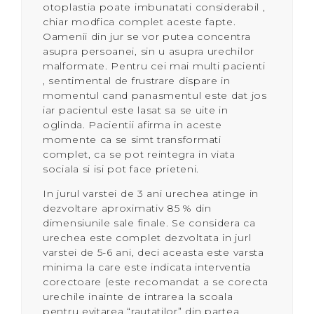
otoplastia poate imbunatati considerabil ,
chiar modfica complet aceste fapte.
Oamenii din jur se vor putea concentra
asupra persoanei, sin u asupra urechilor
malformate. Pentru cei mai multi pacienti
, sentimental de frustrare dispare in
momentul cand panasmentul este dat jos
iar pacientul este lasat sa se uite in
oglinda. Pacientii afirma in aceste
momente ca se simt transformati
complet, ca se pot reintegra in viata
sociala si isi pot face prieteni.
In jurul varstei de 3 ani urechea atinge in
dezvoltare aproximativ 85 % din
dimensiunile sale finale. Se considera ca
urechea este complet dezvoltata in jurl
varstei de 5-6 ani, deci aceasta este varsta
minima la care este indicata interventia
corectoare (este recomandat a se corecta
urechile inainte de intrarea la scoala
pentru evitarea “rautatilor” din partea