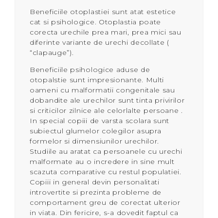
Beneficiile otoplastiei sunt atat estetice
cat si psihologice. Otoplastia poate
corecta urechile prea mari, prea mici sau
diferinte variante de urechi decollate (
“clapauge”).
Beneficiile psihologice aduse de
otopalstie sunt impresionante. Multi
oameni cu malformatii congenitale sau
dobandite ale urechilor sunt tinta privirilor
si criticilor zilnice ale celorlalte persoane .
In special copiii de varsta scolara sunt
subiectul glumelor colegilor asupra
formelor si dimensiunilor urechilor.
Studiile au aratat ca persoanele cu urechi
malformate au o incredere in sine mult
scazuta comparative cu restul populatiei.
Copiii in general devin personalitati
introvertite si prezinta probleme de
comportament greu de corectat ulterior
in viata. Din fericire, s-a dovedit faptul ca